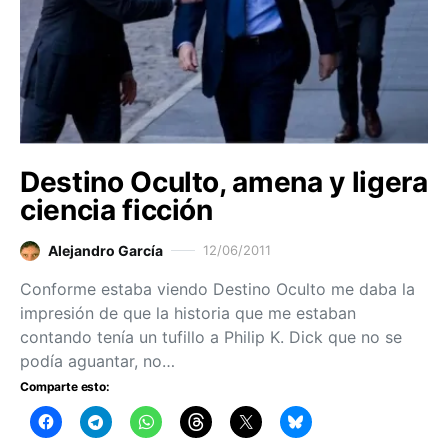
Destino Oculto, amena y ligera
ciencia ficción
Alejandro García
12/06/2011
Conforme estaba viendo Destino Oculto me daba la
impresión de que la historia que me estaban
contando tenía un tufillo a Philip K. Dick que no se
podía aguantar, no…
Comparte esto: