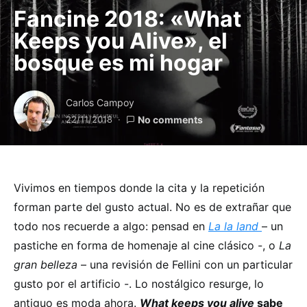
Fancine 2018: «What
Keeps you Alive», el
bosque es mi hogar
Carlos Campoy
22/11/2018
No comments
Vivimos en tiempos donde la cita y la repetición
forman parte del gusto actual. No es de extrañar que
todo nos recuerde a algo: pensad en
La la land
– un
pastiche en forma de homenaje al cine clásico -, o
La
gran belleza
– una revisión de Fellini con un particular
gusto por el artificio -. Lo nostálgico resurge, lo
antiguo es moda ahora.
What keeps you alive
sabe