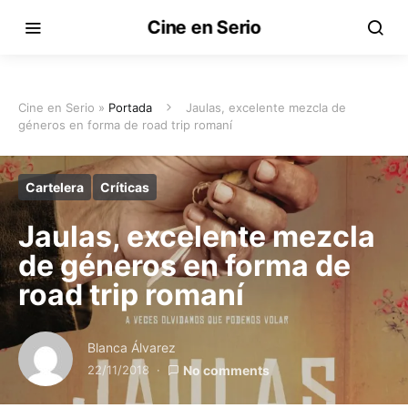
Cine en Serio
Cine en Serio »
Portada
Jaulas, excelente mezcla de
géneros en forma de road trip romaní
Cartelera
Críticas
Jaulas, excelente mezcla
de géneros en forma de
road trip romaní
Blanca Álvarez
22/11/2018
No comments