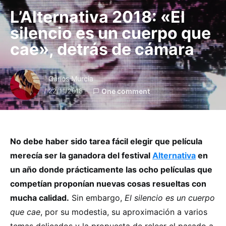
L’Alternativa 2018: «El
silencio es un cuerpo que
cae», detrás de cámara
Carlos Murcia
22/11/2018
One comment
No debe haber sido tarea fácil elegir que película
merecía ser la ganadora del festival
Alternativa
en
un año donde prácticamente las ocho películas que
competían proponían nuevas cosas resueltas con
mucha calidad.
Sin embargo,
El silencio es un cuerpo
que cae
, por su modestia, su aproximación a varios