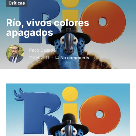
Críticas
Río, vivos colores
apagados
Paco Casado
11/04/2011
No comments