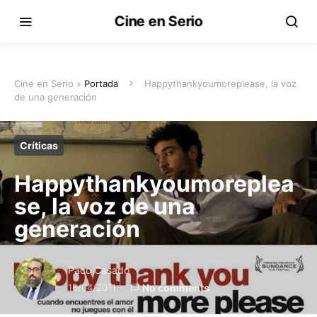
Cine en Serio
Cine en Serio »
Portada
Happythankyoumoreplease, la voz
de una generación
Críticas
Happythankyoumoreplea
se, la voz de una
generación
Paco Casado
16/04/2011
No comments