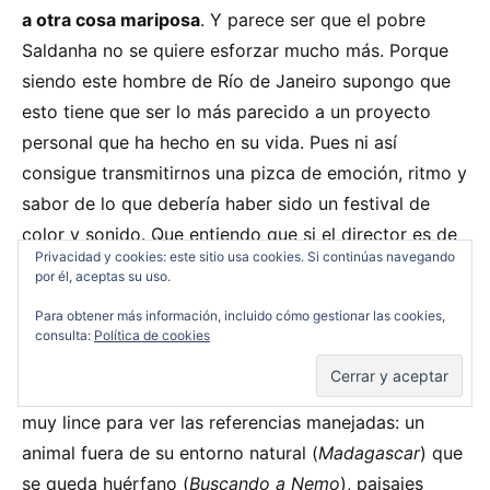
a otra cosa mariposa
. Y parece ser que el pobre
Saldanha no se quiere esforzar mucho más. Porque
siendo este hombre de Río de Janeiro supongo que
esto tiene que ser lo más parecido a un proyecto
personal que ha hecho en su vida. Pues ni así
consigue transmitirnos una pizca de emoción, ritmo y
sabor de lo que debería haber sido un festival de
color y sonido. Que entiendo que si el director es de
Privacidad y cookies: este sitio usa cookies. Si continúas navegando
Wisconsin pues el carnaval de Río se la trae al pairo
por él, aceptas su uso.
pero se supone que este hombre te tendría que
Para obtener más información, incluido cómo gestionar las cookies,
haber contagiado el amor por sus raices.
consulta:
Política de cookies
El principal problema de Río es que no hace falta ser
muy lince para ver las referencias manejadas: un
animal fuera de su entorno natural (
Madagascar
) que
se queda huérfano (
Buscando a Nemo
), paisajes