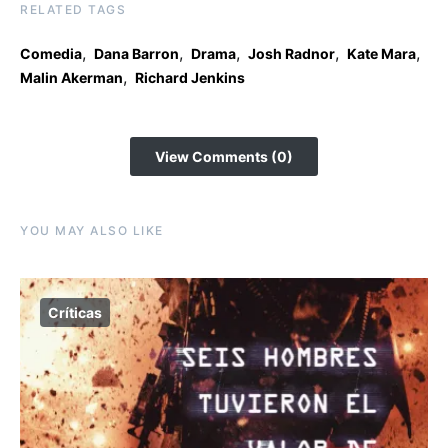
RELATED TAGS
,
,
,
,
,
Comedia
Dana Barron
Drama
Josh Radnor
Kate Mara
,
Malin Akerman
Richard Jenkins
View Comments (0)
YOU MAY ALSO LIKE
Críticas