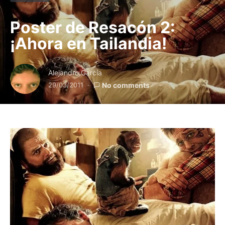
Poster de Resacón 2:
¡Ahora en Tailandia!
Alejandro García
29/03/2011
No comments