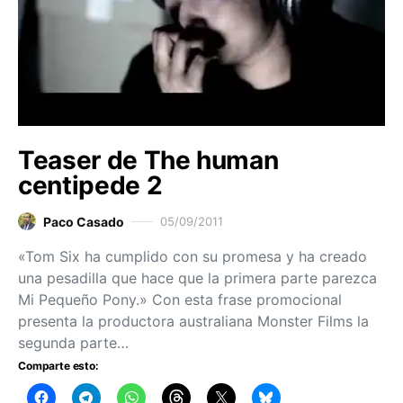
Teaser de The human
centipede 2
Paco Casado
05/09/2011
«Tom Six ha cumplido con su promesa y ha creado
una pesadilla que hace que la primera parte parezca
Mi Pequeño Pony.» Con esta frase promocional
presenta la productora australiana Monster Films la
segunda parte…
Comparte esto: