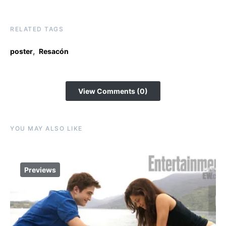
RELATED TAGS
,
poster
Resacón
View Comments (0)
YOU MAY ALSO LIKE
Previews