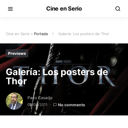
Cine en Serio
Cine en Serio »
Portada
Galería: Los posters de Thor
Previews
Galería: Los posters de
Thor
Paco Casado
02/04/2011
No comments