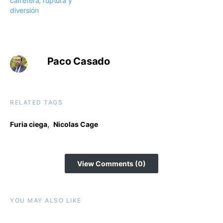
carretera, ruptura y
diversión
Paco Casado
RELATED TAGS
,
Furia ciega
Nicolas Cage
View Comments (0)
YOU MAY ALSO LIKE