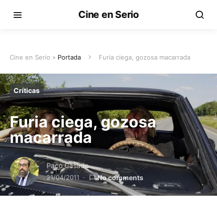
Cine en Serio
Cine en Serio »
Portada
Furia ciega, gozosa macarrada
Críticas
Furia ciega, gozosa
macarrada
Paco Casado
21/04/2011
No comments