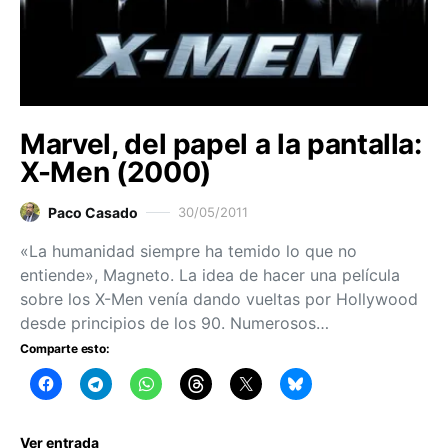
Marvel, del papel a la pantalla:
X-Men (2000)
Paco Casado
30/05/2011
«La humanidad siempre ha temido lo que no
entiende», Magneto. La idea de hacer una película
sobre los X-Men venía dando vueltas por Hollywood
desde principios de los 90. Numerosos…
Comparte esto:
Ver entrada