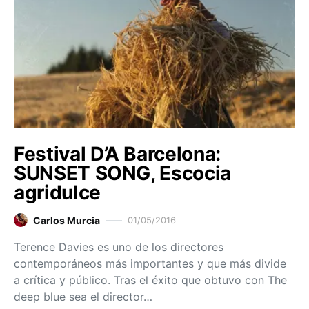
Festival D’A Barcelona:
SUNSET SONG, Escocia
agridulce
Carlos Murcia
01/05/2016
Terence Davies es uno de los directores
contemporáneos más importantes y que más divide
a crítica y público. Tras el éxito que obtuvo con The
deep blue sea el director…