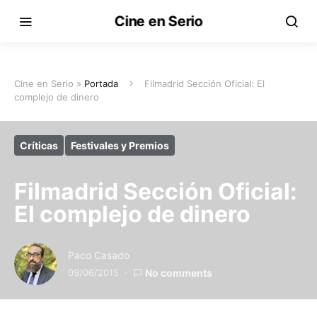
Cine en Serio
Cine en Serio »
Portada
Filmadrid Sección Oficial: El
complejo de dinero
Críticas
Festivales y Premios
Filmadrid Sección Oficial:
El complejo de dinero
Paco Casado
09/06/2015
No comments