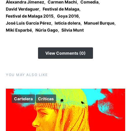
,
,
,
Alexandra Jímenez
Carmen Machi
Comedia
,
,
David Verdaguer
Festival de Malaga
,
,
Festival de Malaga 2015
Goya 2016
,
,
,
José Luis García Pérez
leticia dolera
Manuel Burque
,
,
Miki Esparbé
Núria Gago
Silvia Munt
View Comments (0)
YOU MAY ALSO LIKE
Cartelera
Críticas