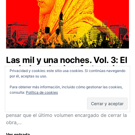
Las mil y una noches. Vol. 3: El
embelesado, desafortunado
Privacidad y cookies: este sitio usa cookies. Si continúas navegando
punto y final
por él, aceptas su uso.
Para obtener más información, incluido cómo gestionar las cookies,
Carlos Murcia
18/06/2016
consulta:
Política de cookies
Tras ver el primer y segundo volumen de la trilogía
Las mil y una noches de Gomes, era muy difícil
pensar que el último volumen encargado de cerrar la
obra,…
Ver entrada