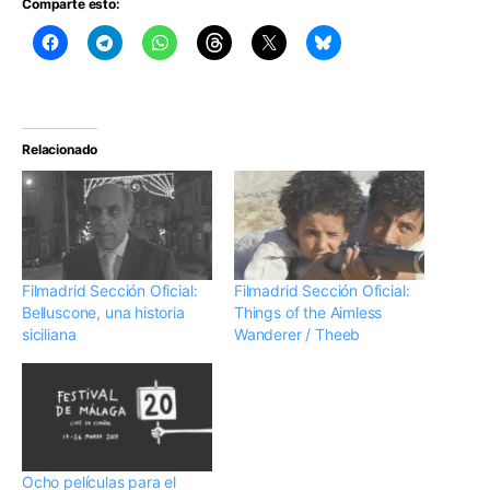
Comparte esto:
Relacionado
Filmadrid Sección Oficial:
Filmadrid Sección Oficial:
Belluscone, una historia
Things of the Aimless
siciliana
Wanderer / Theeb
Ocho películas para el