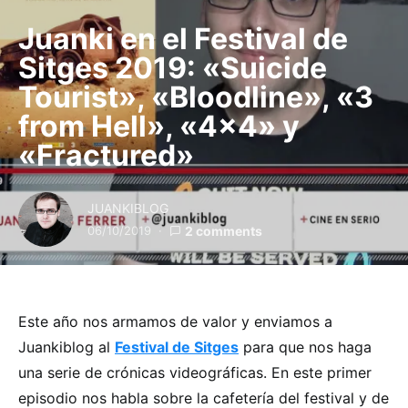
Juanki en el Festival de
Sitges 2019: «Suicide
Tourist», «Bloodline», «3
from Hell», «4×4» y
«Fractured»
JUANKIBLOG
06/10/2019
2 comments
Este año nos armamos de valor y enviamos a
Juankiblog al
Festival de Sitges
para que nos haga
una serie de crónicas videográficas. En este primer
episodio nos habla sobre la cafetería del festival y de