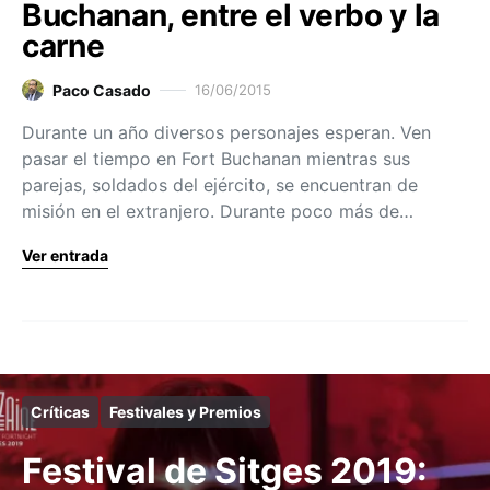
Buchanan, entre el verbo y la
carne
Paco Casado
16/06/2015
Durante un año diversos personajes esperan. Ven
pasar el tiempo en Fort Buchanan mientras sus
parejas, soldados del ejército, se encuentran de
misión en el extranjero. Durante poco más de…
Ver entrada
Críticas
Festivales y Premios
Festival de Sitges 2019: