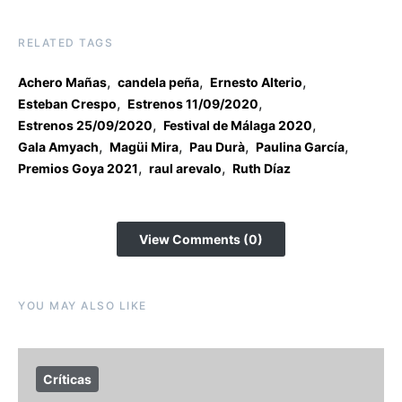
RELATED TAGS
,
,
,
Achero Mañas
candela peña
Ernesto Alterio
,
,
Esteban Crespo
Estrenos 11/09/2020
,
,
Estrenos 25/09/2020
Festival de Málaga 2020
,
,
,
,
Gala Amyach
Magüi Mira
Pau Durà
Paulina García
,
,
Premios Goya 2021
raul arevalo
Ruth Díaz
View Comments (0)
YOU MAY ALSO LIKE
Críticas