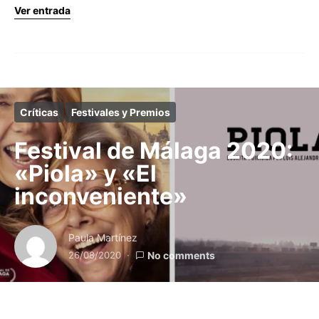
Ver entrada
Críticas
Festivales y Premios
Festival de Málaga 2020:
«Piola» y «El
inconveniente»
Paula Martínez
26/08/2020
No comments