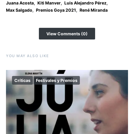
,
,
,
Juana Acosta
Kiti Manver
Luis Alejandro Pérez
,
,
Max Salgado
Premios Goya 2021
René Miranda
View Comments (0)
YOU MAY ALSO LIKE
Críticas
Festivales y Premios