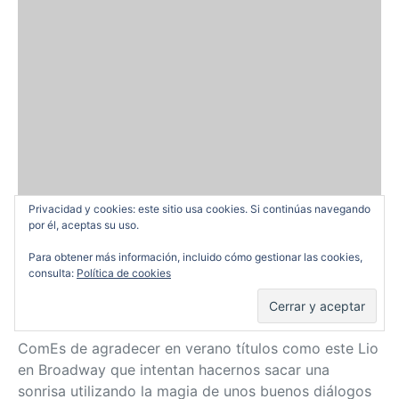
Privacidad y cookies: este sitio usa cookies. Si continúas navegando
por él, aceptas su uso.
Lío en Broadway, la vida es
Para obtener más información, incluido cómo gestionar las cookies,
puro teatro
consulta:
Política de cookies
Pablo Parrilla
23/07/2015
ComEs de agradecer en verano títulos como este Lio
en Broadway que intentan hacernos sacar una
sonrisa utilizando la magia de unos buenos diálogos