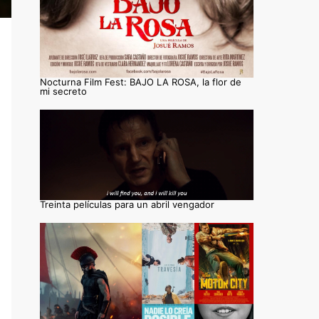
Nocturna Film Fest: BAJO LA ROSA, la flor de
mi secreto
Treinta películas para un abril vengador