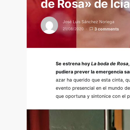
de Rosa» de Icía
José Luis Sánchez Noriega
21/08/2020
3 comments
Se estrena hoy
La boda de Rosa
pudiera prever la emergencia s
azar ha querido que esta cinta, q
evento presencial en el mundo del
que oportuna y sintonice con el 