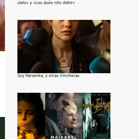
cielo» y «Les dues nits d’ahir»
Soy Nevenka, y otras trincheras