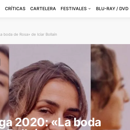
CRÍTICAS
CARTELERA
FESTIVALES
BLU-RAY / DVD
a boda de Rosa» de Icíar Bollaín
aga 2020: «La boda