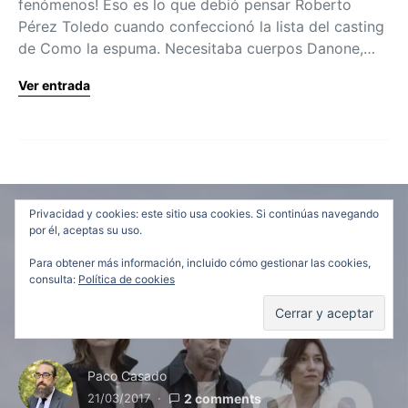
fenómenos! Eso es lo que debió pensar Roberto
Pérez Toledo cuando confeccionó la lista del casting
de Como la espuma. Necesitaba cuerpos Danone,…
Ver entrada
Privacidad y cookies: este sitio usa cookies. Si continúas navegando
Críticas
Festivales y Premios
por él, aceptas su uso.
Festival de Málaga 2017:
Para obtener más información, incluido cómo gestionar las cookies,
consulta:
Política de cookies
NO SÉ DECIR ADIÓS,
madurez debutante
Paco Casado
21/03/2017
2 comments