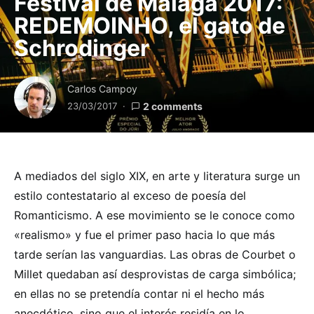
Festival de Málaga 2017:
REDEMOINHO, el gato de
Schrodinger
Carlos Campoy
23/03/2017
2 comments
A mediados del siglo XIX, en arte y literatura surge un
estilo contestatario al exceso de poesía del
Romanticismo. A ese movimiento se le conoce como
«realismo» y fue el primer paso hacia lo que más
tarde serían las vanguardias. Las obras de Courbet o
Millet quedaban así desprovistas de carga simbólica;
en ellas no se pretendía contar ni el hecho más
anecdótico, sino que el interés residía en lo