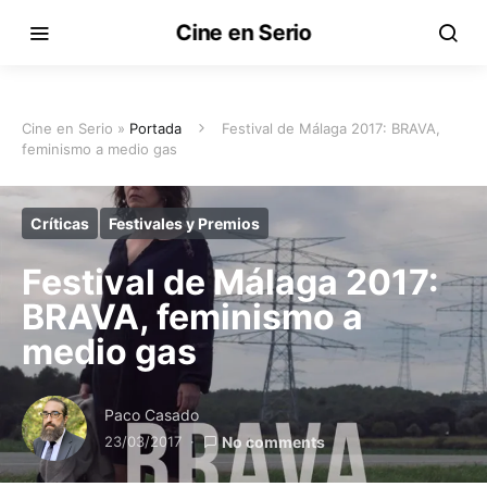
Cine en Serio
Cine en Serio »
Portada
Festival de Málaga 2017: BRAVA,
feminismo a medio gas
Críticas
Festivales y Premios
Festival de Málaga 2017:
BRAVA, feminismo a
medio gas
Paco Casado
23/03/2017
No comments