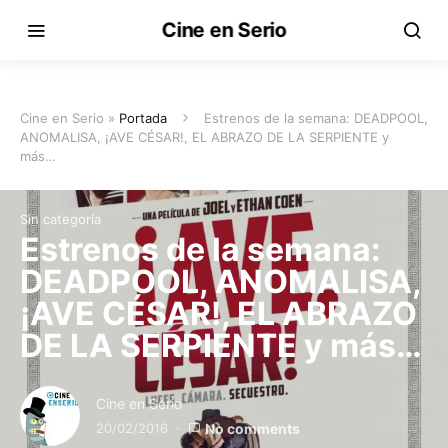
Cine en Serio
Cine en Serio »
Portada
Estrenos de la semana: DEADPOOL,
ANOMALISA, ¡AVE CÉSAR!, EL ABRAZO DE LA SERPIENTE y
más…
Sin categoría
Estrenos de la semana:
DEADPOOL, ANOMALISA,
¡AVE CÉSAR!, EL ABRAZO
DE LA SERPIENTE y más…
Cine en Serio
20/02/2016
No comments