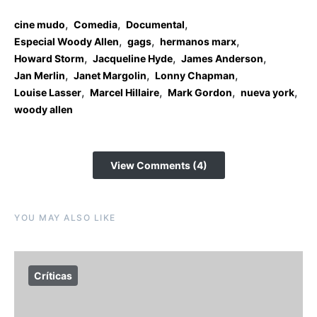
,
,
,
cine mudo
Comedia
Documental
,
,
,
Especial Woody Allen
gags
hermanos marx
,
,
,
Howard Storm
Jacqueline Hyde
James Anderson
,
,
,
Jan Merlin
Janet Margolin
Lonny Chapman
,
,
,
,
Louise Lasser
Marcel Hillaire
Mark Gordon
nueva york
woody allen
View Comments (4)
YOU MAY ALSO LIKE
Críticas