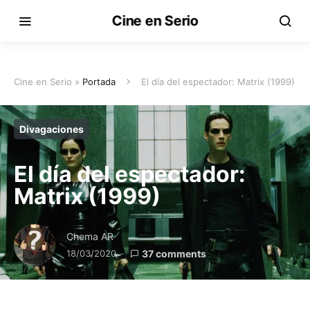
Cine en Serio
Cine en Serio »
Portada
El día del espectador: Matrix (1999)
Divagaciones
El día del espectador:
Matrix (1999)
Chema AR
18/03/2020
37 comments