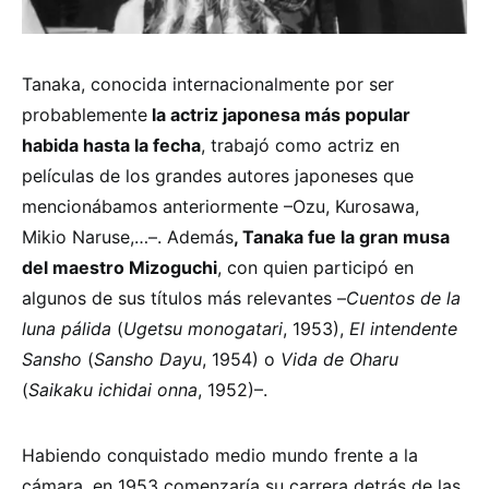
Tanaka, conocida internacionalmente por ser
probablemente
la actriz japonesa más popular
habida hasta la fecha
, trabajó como actriz en
películas de los grandes autores japoneses que
mencionábamos anteriormente –Ozu, Kurosawa,
Mikio Naruse,…–. Además
, Tanaka fue la gran musa
del maestro Mizoguchi
, con quien participó en
algunos de sus títulos más relevantes –
Cuentos de la
luna pálida
(
Ugetsu monogatari
, 1953),
El
intendente
Sansho
(
Sansho Dayu
, 1954) o
Vida de Oharu
(
Saikaku ichidai onna
, 1952)–.
Habiendo conquistado medio mundo frente a la
cámara, en 1953 comenzaría su carrera detrás de las