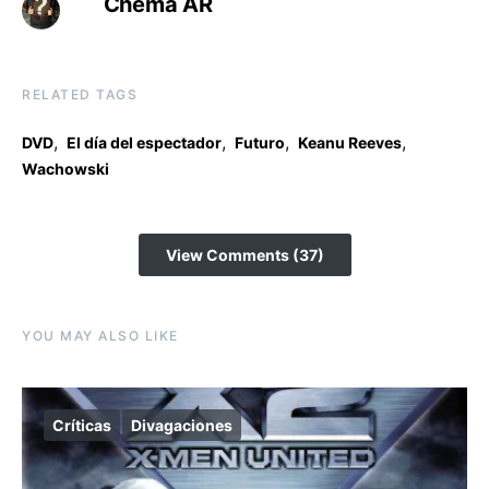
Chema AR
RELATED TAGS
,
,
,
,
DVD
El día del espectador
Futuro
Keanu Reeves
Wachowski
View Comments (37)
YOU MAY ALSO LIKE
Críticas
Divagaciones