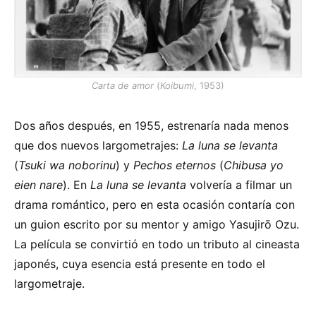
Carta de amor
(
Koibumi
, 1953)
Dos años después, en 1955, estrenaría nada menos
que dos nuevos largometrajes:
La luna se levanta
(
Tsuki wa noborinu
) y
Pechos eternos
(
Chibusa yo
eien nare
). En
La luna se levanta
volvería a filmar un
drama romántico, pero en esta ocasión contaría con
un guion escrito por su mentor y amigo Yasujirō Ozu.
La película se convirtió en todo un tributo al cineasta
japonés, cuya esencia está presente en todo el
largometraje.