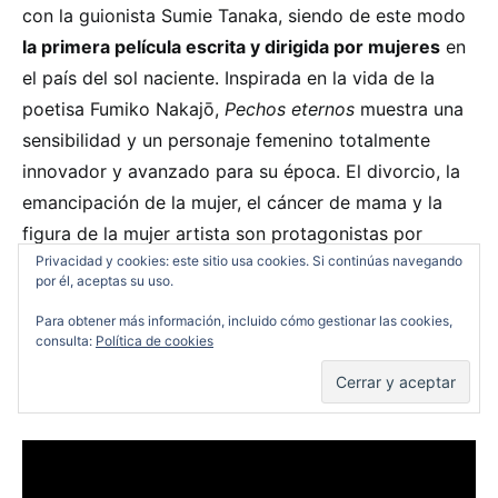
con la guionista Sumie Tanaka, siendo de este modo
la primera película escrita y dirigida por mujeres
en
el país del sol naciente. Inspirada en la vida de la
poetisa Fumiko Nakajō,
Pechos eternos
muestra una
sensibilidad y un personaje femenino totalmente
innovador y avanzado para su época. El divorcio, la
emancipación de la mujer, el cáncer de mama y la
figura de la mujer artista son protagonistas por
Privacidad y cookies: este sitio usa cookies. Si continúas navegando
primera vez en una obra única que, siendo
por él, aceptas su uso.
injustamente olvidada, merece un alto
Para obtener más información, incluido cómo gestionar las cookies,
reconocimiento no solo por estar adelantada a era,
consulta:
Política de cookies
sino por la belleza con la que muestra sus imágenes
y la maestría con la que está escrita y dirigida.