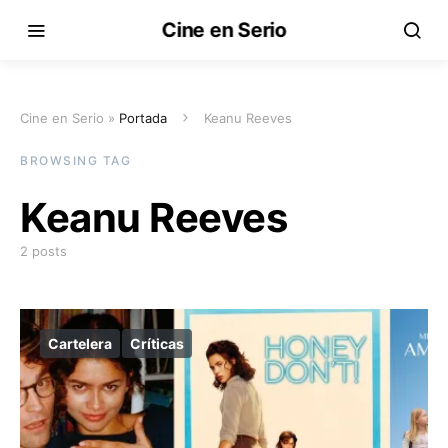
Cine en Serio
Cine en Serio »
Portada
Keanu Reeves
BROWSING TAG
Keanu Reeves
2 posts
Cartelera
Críticas