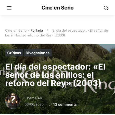
Cine en Serio
Cine en Serio »
Portada
El día del espectador: «El señor de
los anillos: el retorno del Rey» (2003)
Críticas
Divagaciones
El día del espectador: «El
señor de los anillos: el
retorno del Rey» (2003)
Chema AR
03/06/2020
13 comments