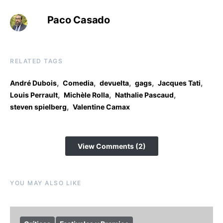
Paco Casado
RELATED TAGS
,
,
,
,
,
André Dubois
Comedia
devuelta
gags
Jacques Tati
,
,
,
Louis Perrault
Michèle Rolla
Nathalie Pascaud
,
steven spielberg
Valentine Camax
View Comments (2)
YOU MAY ALSO LIKE