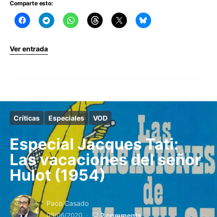
Comparte esto:
Ver entrada
Críticas
Especiales
VOD
Especial Jacques Tati:
Las vacaciones del señor
Hulot (1954)
Paco Casado
03/06/2020
2 comments