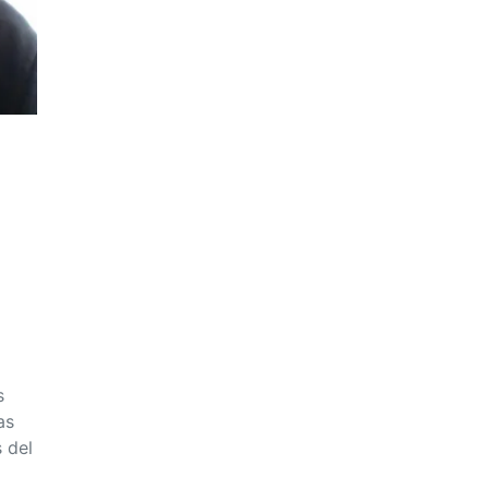
e
s
as
 del