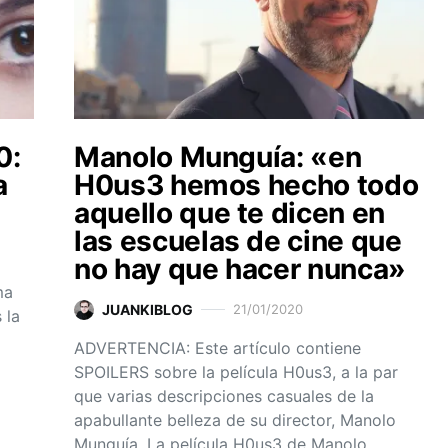
0:
Manolo Munguía: «en
a
H0us3 hemos hecho todo
aquello que te dicen en
las escuelas de cine que
no hay que hacer nunca»
ma
JUANKIBLOG
21/01/2020
 la
ADVERTENCIA: Este artículo contiene
SPOILERS sobre la película H0us3, a la par
que varias descripciones casuales de la
apabullante belleza de su director, Manolo
Munguía. La película H0us3 de Manolo