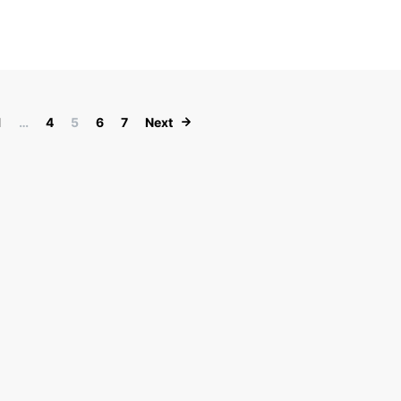
Paginación de entradas
1
…
4
5
6
7
Next