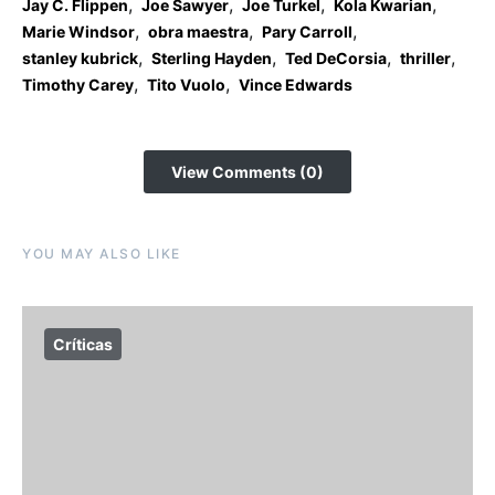
,
,
,
,
Jay C. Flippen
Joe Sawyer
Joe Turkel
Kola Kwarian
,
,
,
Marie Windsor
obra maestra
Pary Carroll
,
,
,
,
stanley kubrick
Sterling Hayden
Ted DeCorsia
thriller
,
,
Timothy Carey
Tito Vuolo
Vince Edwards
View Comments (0)
YOU MAY ALSO LIKE
Críticas