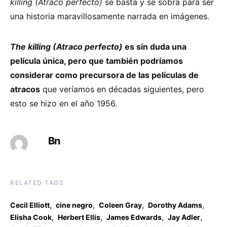
killing (Atraco perfecto)
se basta y se sobra para ser
una historia maravillosamente narrada en imágenes.
The killing (Atraco perfecto)
es sin duda una
película única, pero que también podríamos
considerar como precursora de las películas de
atracos
que veríamos en décadas siguientes, pero
esto se hizo en el año 1956.
Bn
RELATED TAGS
,
,
,
,
Cecil Elliott
cine negro
Coleen Gray
Dorothy Adams
,
,
,
,
Elisha Cook
Herbert Ellis
James Edwards
Jay Adler