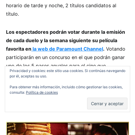
horario de tarde y noche, 2 títulos candidatos al
título.
Los espectadores podrán votar durante la emisión
de cada duelo y la semana siguiente su película
favorita en
la web de Paramount Channel
.
Votando
participarán en un concurso en el que podrán ganar
uno de los 5 pases anuales para el cine que
Privacidad y cookies: este sitio usa cookies. Si continúas navegando
Paramount Channel tiene preparados para los
por él, aceptas su uso.
ganadores. Cada pase consta de 48 entradas al cine.
Para obtener más información, incluido cómo gestionar las cookies,
En cuantas más rondas se vote, más posibilidades de
consulta:
Política de cookies
ganar. En la gran final, además de votar hay que
contestar una pregunta abierta.