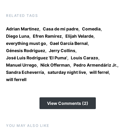
RELATED TAGS
,
,
,
Adrian Martinez
Casa de mi padre
Comedia
,
,
,
Diego Luna
Efren Ramirez
Elijah Velarde
,
,
everything must go
Gael García Bernal
,
,
Génesis Rodriguez
Jerry Collins
,
,
José Luis Rodríguez 'El Puma'
Louis Carazo
,
,
,
Manuel Urrego
Nick Offerman
Pedro Armendáriz Jr.
,
,
,
Sandra Echeverría
saturday night live
will ferrel
will ferrell
View Comments (2)
YOU MAY ALSO LIKE