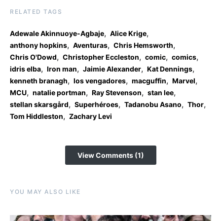
RELATED TAGS
,
,
Adewale Akinnuoye-Agbaje
Alice Krige
,
,
,
anthony hopkins
Aventuras
Chris Hemsworth
,
,
,
,
Chris O'Dowd
Christopher Eccleston
comic
comics
,
,
,
,
idris elba
Iron man
Jaimie Alexander
Kat Dennings
,
,
,
,
kenneth branagh
los vengadores
macguffin
Marvel
,
,
,
,
MCU
natalie portman
Ray Stevenson
stan lee
,
,
,
,
stellan skarsgård
Superhéroes
Tadanobu Asano
Thor
,
Tom Hiddleston
Zachary Levi
View Comments (1)
YOU MAY ALSO LIKE