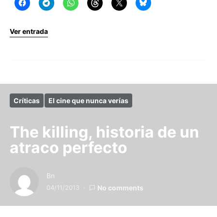
Ver entrada
Críticas
El cine que nunca verías
The killing, historia de un
atraco perfecto
Bn
04/11/2013
No comments