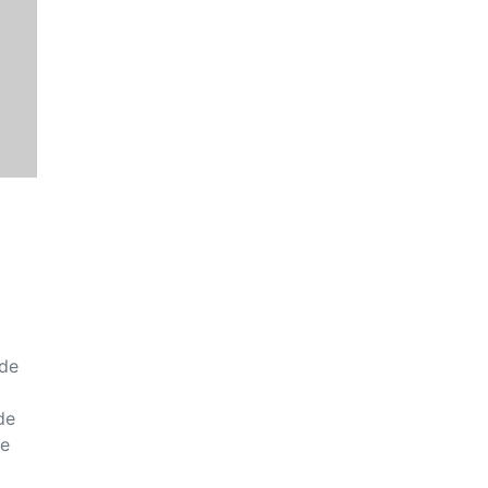
 de
de
re