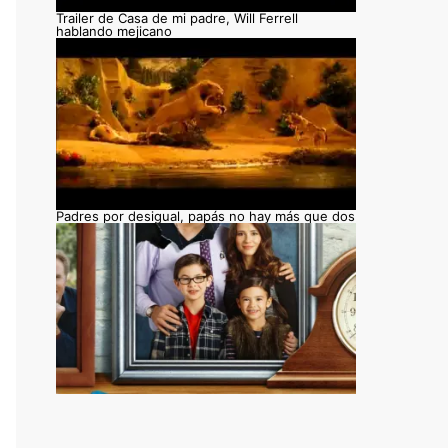
Trailer de Casa de mi padre, Will Ferrell
hablando mejicano
Padres por desigual, papás no hay más que dos