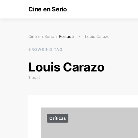
Cine en Serio
Cine en Serio »
Portada
Louis Carazo
BROWSING TAG
Louis Carazo
1 post
Críticas