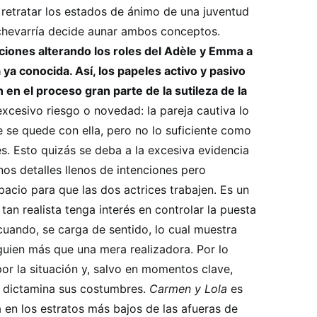
a retratar los estados de ánimo de una juventud
Echevarría decide aunar ambos conceptos.
iones alterando los roles del Adèle y Emma a
a ya conocida. Así, los papeles activo y pasivo
n en el proceso gran parte de la sutileza de la
excesivo riesgo o novedad: la pareja cautiva lo
 se quede con ella, pero no lo suficiente como
s. Esto quizás se deba a la excesiva evidencia
os detalles llenos de intenciones pero
espacio para que las dos actrices trabajen. Es un
tan realista tenga interés en controlar la puesta
cuando, se carga de sentido, lo cual muestra
guien más que una mera realizadora. Por lo
por la situación y, salvo en momentos clave,
o dictamina sus costumbres.
Carmen y Lola
es
 en los estratos más bajos de las afueras de