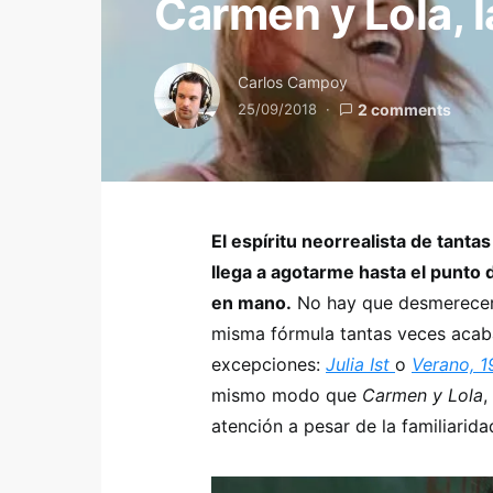
Carmen y Lola, la
Carlos Campoy
25/09/2018
2 comments
El espíritu neorrealista de tant
llega a agotarme hasta el punto
en mano.
No hay que desmerecer 
misma fórmula tantas veces acaba
excepciones:
Julia Ist
o
Verano, 
mismo modo que
Carmen y Lola
,
atención a pesar de la familiarida