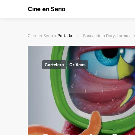
Cine en Serio
Cine en Serio »
Portada
Buscando a Dory, fórmula 
Cartelera
Críticas