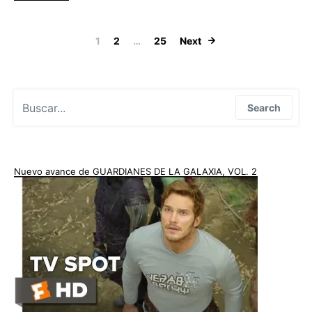
Paginación de
1
2
…
25
Next
Search for:
Search
Nuevo avance de GUARDIANES DE LA GALAXIA, VOL. 2