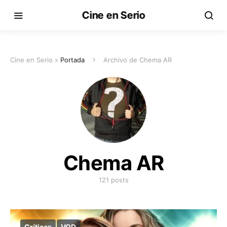
Cine en Serio
Cine en Serio »
Portada
Archivo de Chema AR
Chema AR
121 posts
Críticas
VOD