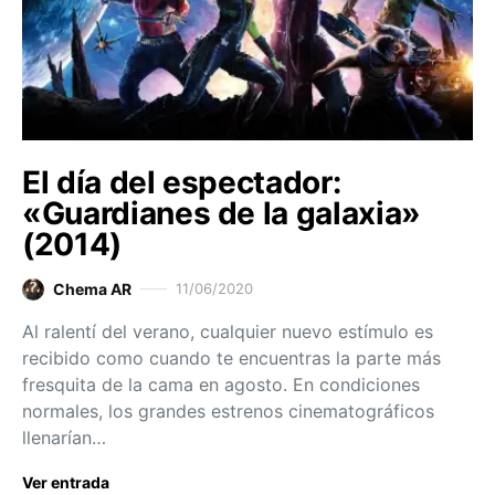
El día del espectador:
«Guardianes de la galaxia»
(2014)
Chema AR
11/06/2020
Al ralentí del verano, cualquier nuevo estímulo es
recibido como cuando te encuentras la parte más
fresquita de la cama en agosto. En condiciones
normales, los grandes estrenos cinematográficos
llenarían…
Ver entrada