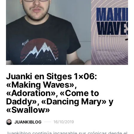
Juanki en Sitges 1×06:
«Making Waves»,
«Adoration», «Come to
Daddy», «Dancing Mary» y
«Swallow»
JUANKIBLOG
16/10/2019
Juankiblog continúa incansable sus crónicas desde el