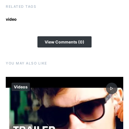
RELATED TAGS
video
View Comments (0)
YOU MAY ALSO LIKE
Vídeos