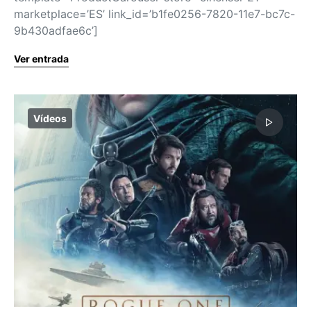
marketplace=’ES’ link_id=’b1fe0256-7820-11e7-bc7c-
9b430adfae6c’]
Ver entrada
Vídeos