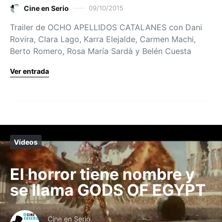
Cine en Serio
09/10/2015
Trailer de OCHO APELLIDOS CATALANES con Dani
Rovira, Clara Lago, Karra Elejalde, Carmen Machi,
Berto Romero, Rosa María Sardà y Belén Cuesta
Ver entrada
Vídeos
El horror tiene nombre y
se llama GODS OF EGYPT
Cine en Serio