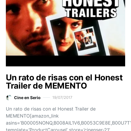
Un rato de risas con el Honest
Trailer de MEMENTO
Cine en Serio
19/07/2017
Un rato de risas con el Honest Trailer de
MEMENTO[amazon_link
asins=’B00005NONQ,B008AIL1V6,B0053C9E8E,B00U7T1
template=’ProductCarousel’ store=’cinenser-21′