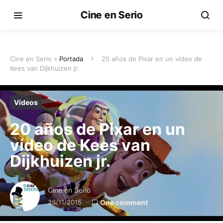
Cine en Serio
Cine en Serio »
Portada
20 años de Pixar en un vídeo de
Kees van Dijkhuizen jr.
Vídeos
20 años de Pixar en un
vídeo de Kees van
Dijkhuizen jr.
Cine en Serio
23/11/2015
One comment