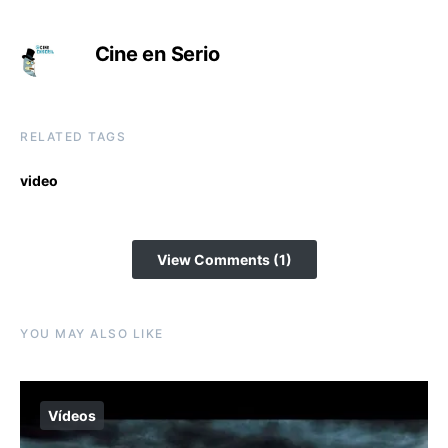
Cine en Serio
RELATED TAGS
video
View Comments (1)
YOU MAY ALSO LIKE
Vídeos