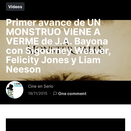
Vídeos
Primer avance de UN
MONSTRUO VIENE A
VERME de J.A. Bayona
con Sigourney Weaver,
Felicity Jones y Liam
Neeson
Cine en Serio
19/11/2015
One comment