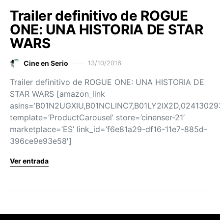
Trailer definitivo de ROGUE
ONE: UNA HISTORIA DE STAR
WARS
Cine en Serio
13/10/2016
Trailer definitivo de ROGUE ONE: UNA HISTORIA DE
STAR WARS [amazon_link
asins=’B01N2UGXIU,B01NCLINC7,B01LY2IX2D,02413029
template=’ProductCarousel’ store=’cinenser-21′
marketplace=’ES’ link_id=’f6e81a29-df16-11e7-885d-
396ce9e93e58′]
Ver entrada