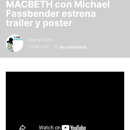
MACBETH con Michael
Fassbender estrena
trailer y poster
Cine en Serio
30/08/2015
No comments