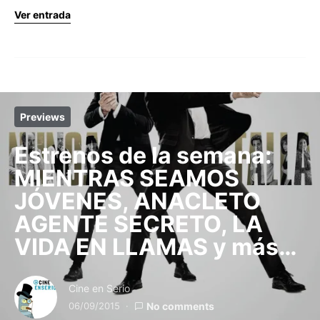
Ver entrada
Previews
Estrenos de la semana:
MIENTRAS SEAMOS
JÓVENES, ANACLETO
AGENTE SECRETO, LA
VIDA EN LLAMAS y más…
Cine en Serio
06/09/2015
No comments