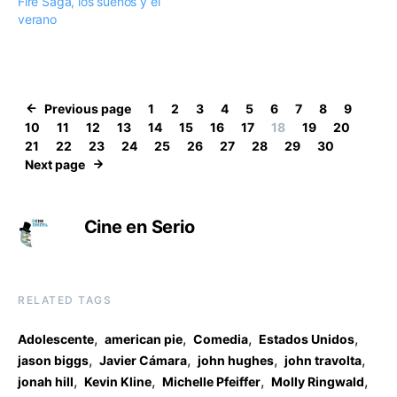
Fire Saga, los sueños y el
verano
Previous page
1
2
3
4
5
6
7
8
9
10
11
12
13
14
15
16
17
18
19
20
21
22
23
24
25
26
27
28
29
30
Next page
Cine en Serio
RELATED TAGS
,
,
,
,
Adolescente
american pie
Comedia
Estados Unidos
,
,
,
,
jason biggs
Javier Cámara
john hughes
john travolta
,
,
,
,
jonah hill
Kevin Kline
Michelle Pfeiffer
Molly Ringwald