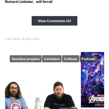
,
Richard Linklater
will ferrell
View Comments (0)
YOU MAY ALSO LIKE
Asuntos propios
Cartelera
Críticas
Podcast