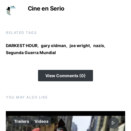
Cine en Serio
RELATED TAGS
,
,
,
,
DARKEST HOUR
gary oldman
joe wright
nazis
Segunda Guerra Mundial
View Comments (0)
YOU MAY ALSO LIKE
Trailers
Vídeos