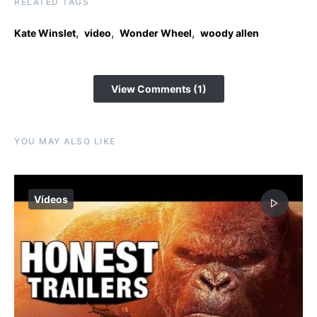
RELATED TAGS
,
,
,
Kate Winslet
video
Wonder Wheel
woody allen
View Comments (1)
YOU MAY ALSO LIKE
Vídeos