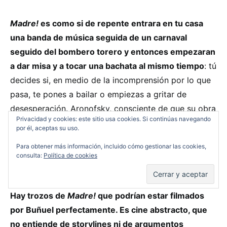
Madre!
es como si de repente entrara en tu casa
una banda de música seguida de un carnaval
seguido del bombero torero y entonces empezaran
a dar misa y a tocar una bachata al mismo tiempo
: tú
decides si, en medio de la incomprensión por lo que
pasa, te pones a bailar o empiezas a gritar de
desesperación. Aronofsky, consciente de que su obra
Privacidad y cookies: este sitio usa cookies. Si continúas navegando
no va a gustar a todo el mundo, lo apuesta todo al
por él, aceptas su uso.
máximo: locura máxima, desesperación máxima,
Para obtener más información, incluido cómo gestionar las cookies,
montaje máximo, sinsentido máximo. Una experiencia
consulta:
Política de cookies
brutal para los sentidos.
Hay trozos de
Madre!
que podrían estar filmados
por Buñuel perfectamente. Es cine abstracto, que
no entiende de storylines ni de argumentos