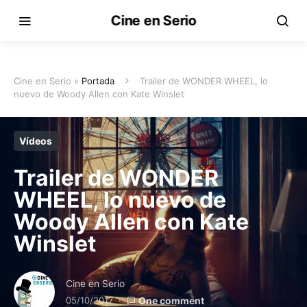
Cine en Serio
Cine en Serio »
Portada
Trailer de WONDER WHEEL, lo
nuevo de Woody Allen con Kate Winslet
Vídeos
Trailer de WONDER
WHEEL, lo nuevo de
Woody Allen con Kate
Winslet
Cine en Serio
05/10/2017
One comment