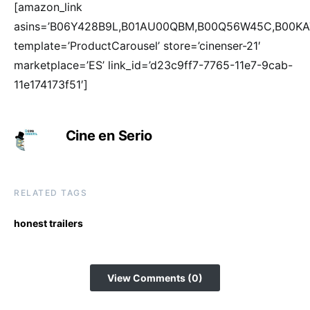
[amazon_link
asins=’B06Y428B9L,B01AU00QBM,B00Q56W45C,B00KA
template=’ProductCarousel’ store=’cinenser-21′
marketplace=’ES’ link_id=’d23c9ff7-7765-11e7-9cab-
11e174173f51′]
Cine en Serio
RELATED TAGS
honest trailers
View Comments (0)