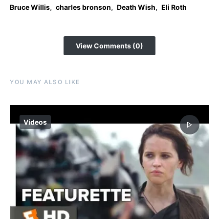
,
,
,
Bruce Willis
charles bronson
Death Wish
Eli Roth
View Comments (0)
YOU MAY ALSO LIKE
Vídeos