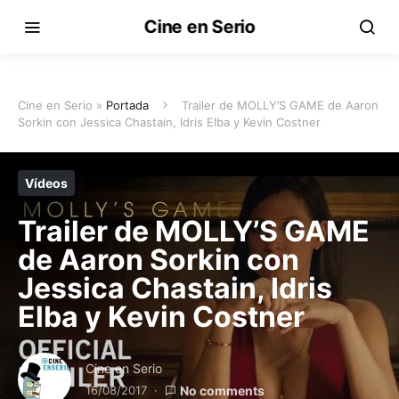
Cine en Serio
Cine en Serio »
Portada
Trailer de MOLLY’S GAME de Aaron
Sorkin con Jessica Chastain, Idris Elba y Kevin Costner
Vídeos
Trailer de MOLLY’S GAME
de Aaron Sorkin con
Jessica Chastain, Idris
Elba y Kevin Costner
Cine en Serio
16/08/2017
No comments