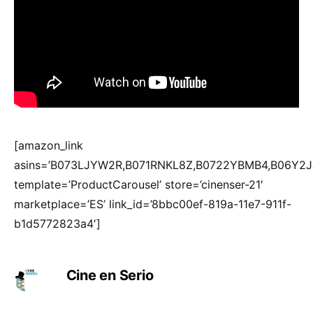
[amazon_link
asins=’B073LJYW2R,B071RNKL8Z,B0722YBMB4,B06Y2J
template=’ProductCarousel’ store=’cinenser-21′
marketplace=’ES’ link_id=’8bbc00ef-819a-11e7-911f-
b1d5772823a4′]
Cine en Serio