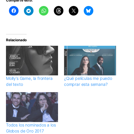
Comparte esto:
Relacionado
Molly’s Game, la frontera
¿Qué películas me puedo
del texto
comprar esta semana?
Todos los nominados a los
Globos de Oro 2017