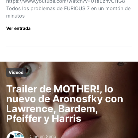
https://www.youtube.com/watch?v=0TaEznVOHG8
Todos los problemas de FURIOUS 7 en un montón de
minutos
Ver entrada
Vídeos
Trailer de MOTHER!, lo
nuevo de Aronosfky con
Lawrence, Bardem,
Pfeiffer y Harris
Cine en Serio