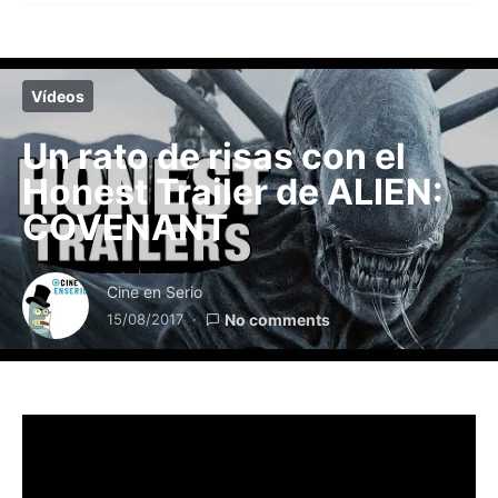
Vídeos
Un rato de risas con el
Honest Trailer de ALIEN:
COVENANT
Cine en Serio
15/08/2017
No comments