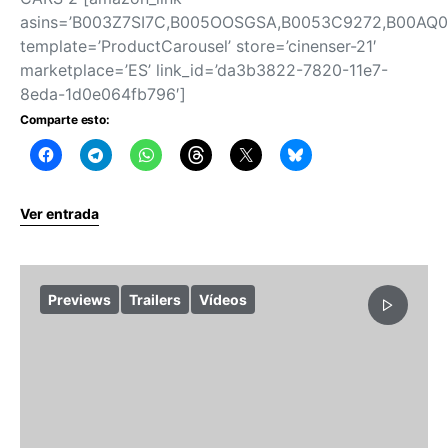
asins=’B003Z7SI7C,B005OOSGSA,B0053C9272,B00AQ
template=’ProductCarousel’ store=’cinenser-21′
marketplace=’ES’ link_id=’da3b3822-7820-11e7-
8eda-1d0e064fb796′]
Comparte esto:
Ver entrada
Previews
Trailers
Vídeos