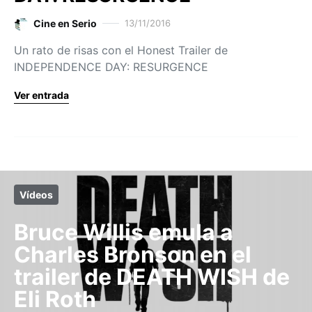
Cine en Serio
13/11/2016
Un rato de risas con el Honest Trailer de
INDEPENDENCE DAY: RESURGENCE
Ver entrada
Vídeos
Bruce Willis emula a
Charles Bronson en el
trailer de DEATH WISH de
Eli Roth