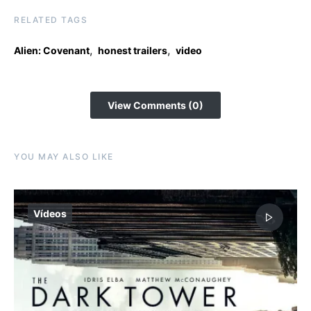
RELATED TAGS
,
,
Alien: Covenant
honest trailers
video
View Comments (0)
YOU MAY ALSO LIKE
Vídeos