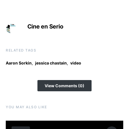
Cine en Serio
RELATED TAGS
,
,
Aaron Sorkin
jessica chastain
video
View Comments (0)
YOU MAY ALSO LIKE