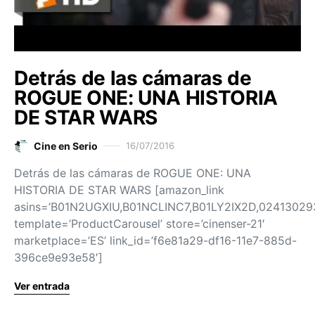
Detrás de las cámaras de
ROGUE ONE: UNA HISTORIA
DE STAR WARS
Cine en Serio
16/07/2016
Detrás de las cámaras de ROGUE ONE: UNA
HISTORIA DE STAR WARS [amazon_link
asins=’B01N2UGXIU,B01NCLINC7,B01LY2IX2D,02413029
template=’ProductCarousel’ store=’cinenser-21′
marketplace=’ES’ link_id=’f6e81a29-df16-11e7-885d-
396ce9e93e58′]
Ver entrada