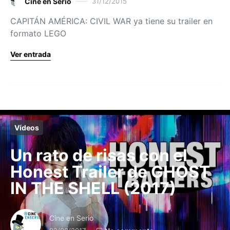
Cine en Serio
31/12/2015
CAPITÁN AMÉRICA: CIVIL WAR ya tiene su trailer en
formato LEGO
Ver entrada
Vídeos
Un rato de risas con el
Honest Trailer de GHOST
IN THE SHELL (2017)
Cine en Serio