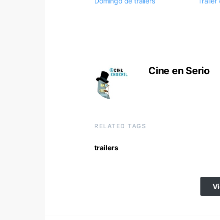
Domingo de trailers
Traile
Cine en Serio
RELATED TAGS
trailers
V