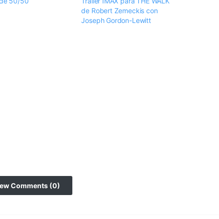
r de 50/50
Trailer IMAX para THE WALK
de Robert Zemeckis con
Joseph Gordon-Lewitt
iew Comments (0)