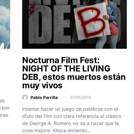
Nocturna Film Fest:
NIGHT OF THE LIVING
DEB, estos muertos están
muy vivos
Pablo Parrilla
27/05/2016
as
a por
Intentar hacer un juego de palabras con el
eras
título del film con clara referencia al clásico
de George A. Romero no va a hacer que la
cosa mejore. Ahora entiendo…