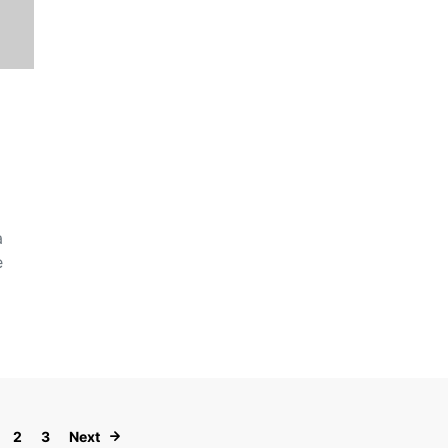
5
a
e
Paginación de entradas
2
3
Next