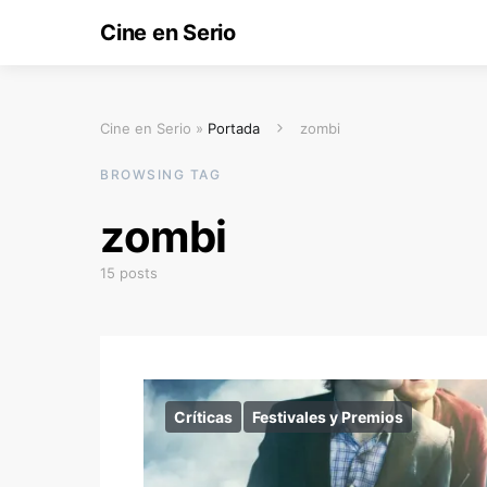
Cine en Serio
Cine en Serio »
Portada
zombi
BROWSING TAG
zombi
15 posts
Críticas
Festivales y Premios