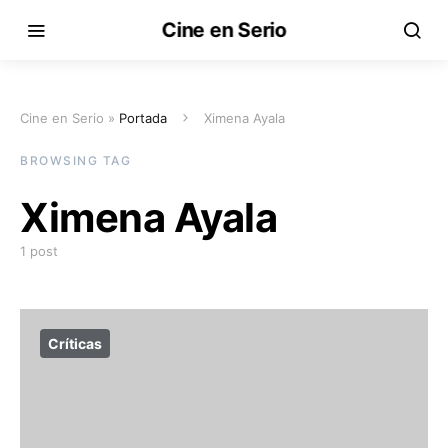
Cine en Serio
Cine en Serio »
Portada
Ximena Ayala
BROWSING TAG
Ximena Ayala
1 post
Críticas