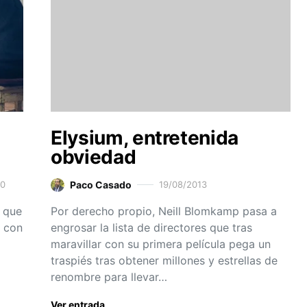
Elysium, entretenida
obviedad
20
Paco Casado
19/08/2013
 que
Por derecho propio, Neill Blomkamp pasa a
s con
engrosar la lista de directores que tras
maravillar con su primera película pega un
traspiés tras obtener millones y estrellas de
renombre para llevar…
Ver entrada