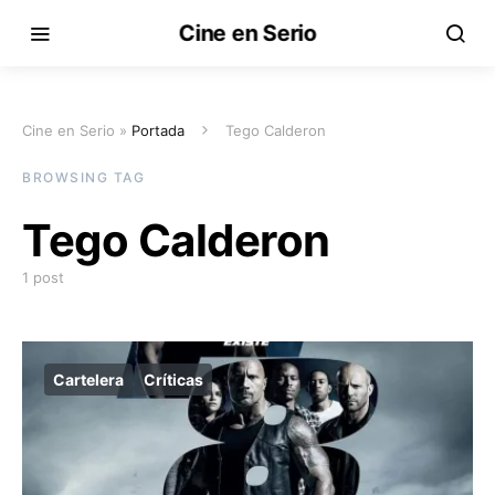
Cine en Serio
Cine en Serio »
Portada
Tego Calderon
BROWSING TAG
Tego Calderon
1 post
Cartelera
Críticas