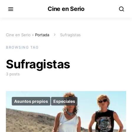
Cine en Serio
Cine en Serio »
Portada
Sufragistas
BROWSING TAG
Sufragistas
3 posts
Asuntos propios
Especiales