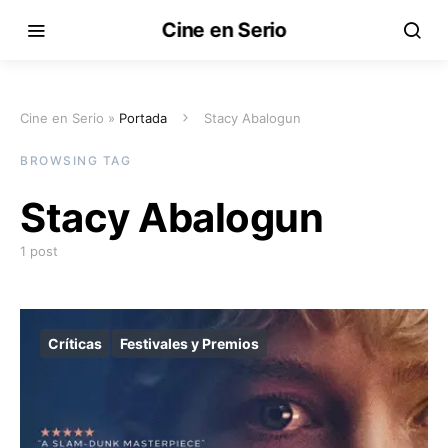
Cine en Serio
Cine en Serio »
Portada
Stacy Abalogun
BROWSING TAG
Stacy Abalogun
1 post
Críticas
Festivales y Premios