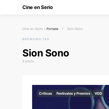
Cine en Serio
Cine en Serio »
Portada
Sion Sono
BROWSING TAG
Sion Sono
4 posts
Críticas
Festivales y Premios
VOD