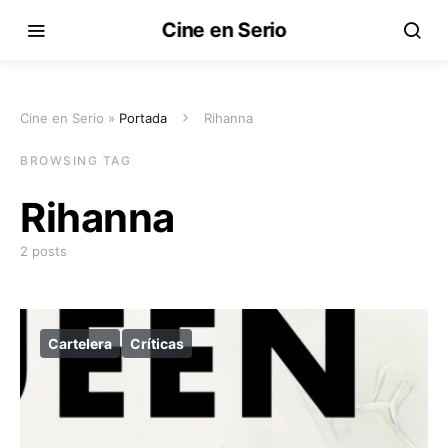
Cine en Serio
Cine en Serio »
Portada
Rihanna
BROWSING TAG
Rihanna
2 posts
Cartelera
Críticas