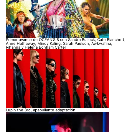
Primer avance de OCEAN’S 8 con Sandra Bullock, Cate Blanchett,
Anne Hathaway, Mindy Kaling, Sarah Paulson, Awkwafina,
Rihanna y Helena Bonham Carter
Lupin the 3rd, apabullante adaptación