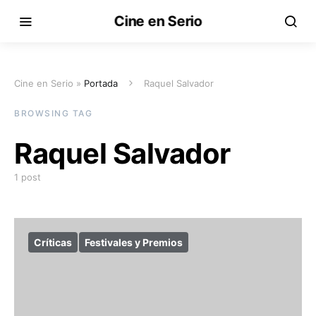
Cine en Serio
Cine en Serio »
Portada
Raquel Salvador
BROWSING TAG
Raquel Salvador
1 post
Críticas
Festivales y Premios