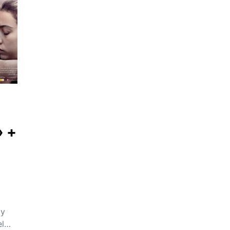
» +
 y
el…