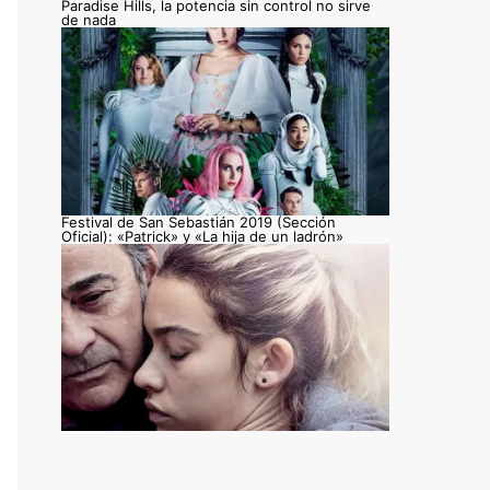
Paradise Hills, la potencia sin control no sirve
de nada
Festival de San Sebastián 2019 (Sección
Oficial): «Patrick» y «La hija de un ladrón»