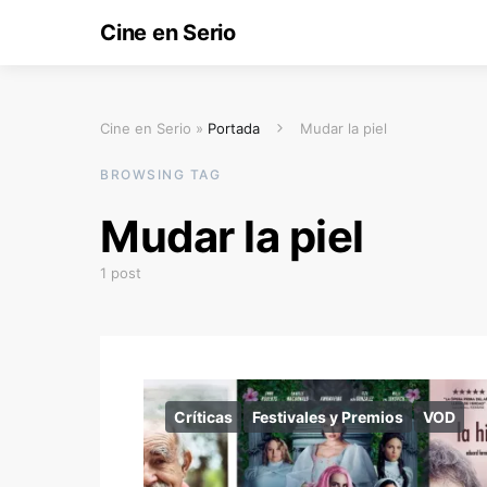
Cine en Serio
Cine en Serio »
Portada
Mudar la piel
BROWSING TAG
Mudar la piel
1 post
Críticas
Festivales y Premios
VOD