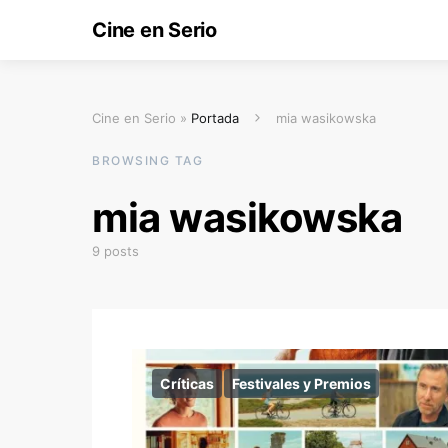
Cine en Serio
Cine en Serio »
Portada
mia wasikowska
BROWSING TAG
mia wasikowska
9 posts
Críticas
Festivales y Premios