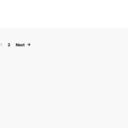
Paginación de entradas
1
2
Next