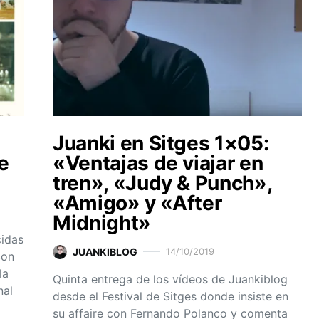
Juanki en Sitges 1×05:
e
«Ventajas de viajar en
tren», «Judy & Punch»,
«Amigo» y «After
Midnight»
cidas
JUANKIBLOG
14/10/2019
con
la
Quinta entrega de los vídeos de Juankiblog
nal
desde el Festival de Sitges donde insiste en
su affaire con Fernando Polanco y comenta