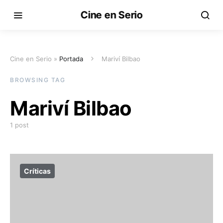
Cine en Serio
Cine en Serio »
Portada
Mariví Bilbao
BROWSING TAG
Mariví Bilbao
1 post
Críticas