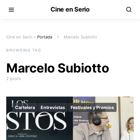
Cine en Serio
Cine en Serio »
Portada
Marcelo Subiotto
BROWSING TAG
Marcelo Subiotto
2 posts
Cartelera
Entrevistas
Festivales y Premios