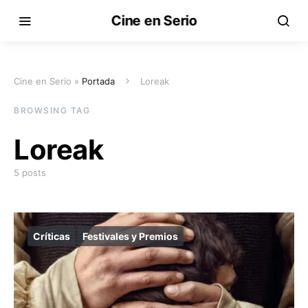
Cine en Serio
Cine en Serio »
Portada
Loreak
BROWSING TAG
Loreak
5 posts
Críticas
Festivales y Premios