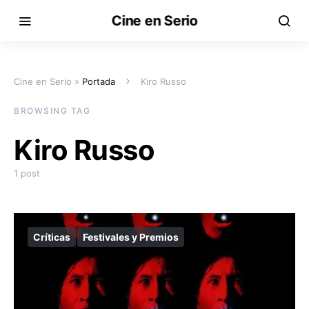
Cine en Serio
Cine en Serio »
Portada
Kiro Russo
BROWSING TAG
Kiro Russo
1 post
Críticas
Festivales y Premios