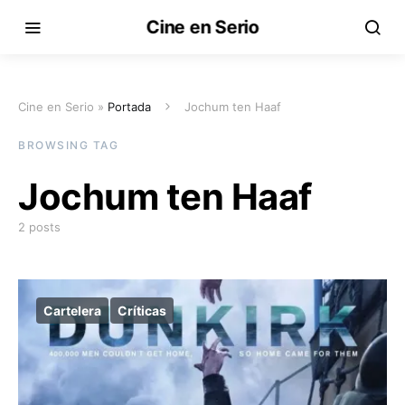
Cine en Serio
Cine en Serio »
Portada
Jochum ten Haaf
BROWSING TAG
Jochum ten Haaf
2 posts
Cartelera
Críticas