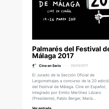
Palmarés del Festival d
Málaga 2017
Cine en Serio
26/03/2017
El Jurado de la Sección Oficial de
Largometrajes a concurso de la 20 edici
del Festival de Málaga. Cine en Español,
integrado por Emilio Martínez Lázaro
(Presidente), Pablo Berger, María…
Ver entrada