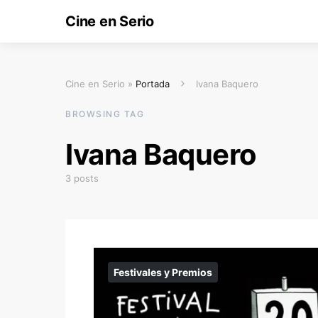
Cine en Serio
Cine en Serio »
Portada
Ivana Baquero
BROWSING TAG
Ivana Baquero
3 posts
Festivales y Premios