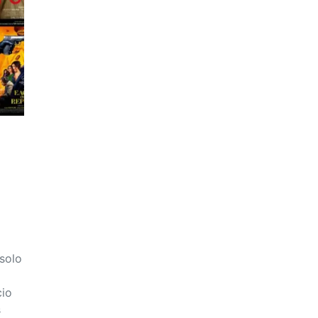
 solo
cio
s