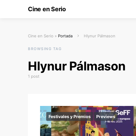
Cine en Serio
Cine en Serio »
Portada
Hlynur Pálmason
BROWSING TAG
Hlynur Pálmason
1 post
Festivales y Premios
Previews