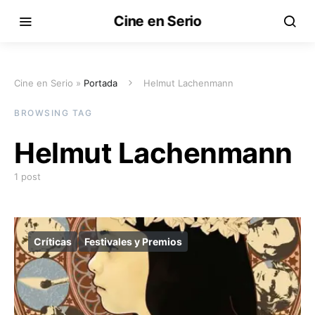
Cine en Serio
Cine en Serio »
Portada
Helmut Lachenmann
BROWSING TAG
Helmut Lachenmann
1 post
Críticas
Festivales y Premios