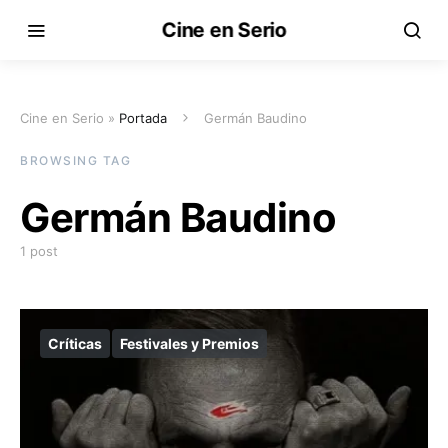
Cine en Serio
Cine en Serio »
Portada
Germán Baudino
BROWSING TAG
Germán Baudino
1 post
Críticas
Festivales y Premios