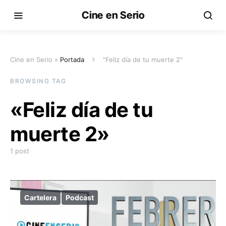
Cine en Serio
Cine en Serio »
Portada
"Feliz día de tu muerte 2"
BROWSING TAG
«Feliz día de tu
muerte 2»
1 post
Cartelera
Podcast