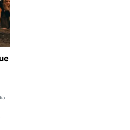
que
día
Y