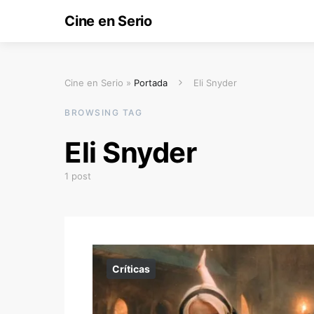
Cine en Serio
Cine en Serio »
Portada
Eli Snyder
BROWSING TAG
Eli Snyder
1 post
Críticas