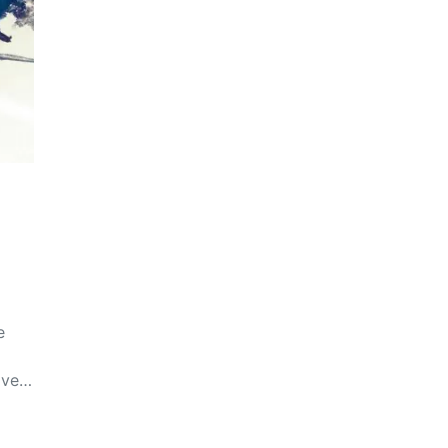
e
elve…